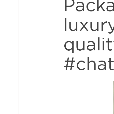
Packa
luxur
quali
#chat