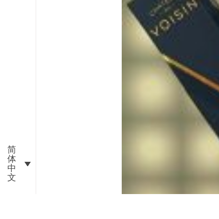
简
体
中
文