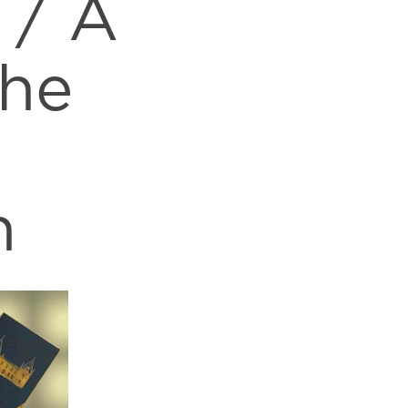
 / A
the
n