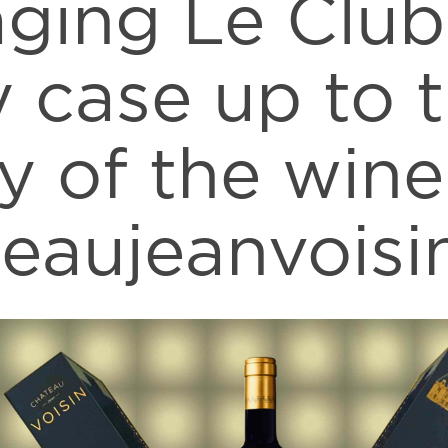
ging Le Club
y case up to 
ty of the wine
eaujeanvoisi