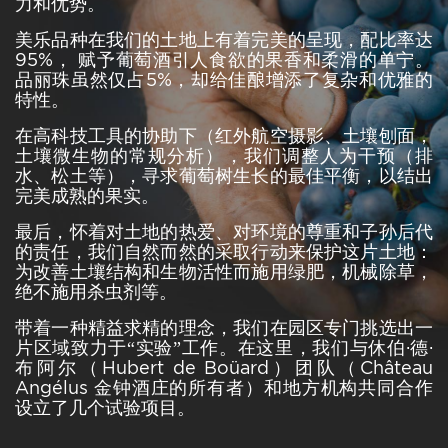
力和优势。
美乐品种在我们的土地上有着完美的呈现，配比率达
95%
，
赋予葡萄酒引人食欲的果香和柔滑的单宁。
品丽珠虽然仅占
5%
，却给佳酿增添了复杂和优雅的
特性。
在高科技工具的协助下（红外航空摄影、土壤刨面，
土壤微生物的常规分析），我们调整人为干预（排
水、松土等），寻求葡萄树生长的最佳平衡，以结出
完美成熟的果实。
最后，怀着对土地的热爱、对环境的尊重和子孙后代
的责任，我们自然而然的采取行动来保护这片土地：
为改善土壤结构和生物活性而施用绿肥，机械除草，
绝不施用杀虫剂等。
带着一种精益求精的理念，我们在园区专门挑选出一
片区域致力于
“
实验
”
工作。在这里，我们与休伯
·
德
·
布阿尔（
Hubert de Boüard
）团队（
Château
Angélus
金钟酒庄的所有者）和地方机构共同合作
设立了几个试验项目。