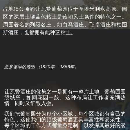
占地1
5
公顷的让瓦赞葡萄园位于圣埃米利永高原。园
区的深层土壤蓝色粘土是该地风土条件的特色之一。
周围著名的列级名庄，如白马酒庄、飞卓酒庄和柏图
斯酒庄，也都拥有此种蓝粘土。
总参谋部的地图 （1820年 －1866年）
让瓦赞酒庄的优势之一是拥有一整片土地。葡萄园围
绕城堡，如同花园一般。这种布局让工作者充满热
情、同时又细致入微。
我们把葡萄园分为
19
个小区域，每个区域都有自己的
特色，这使我们的顶级葡萄酒更具丰富性和复杂性。
每个区域的工作方式都量身定制，以发挥其最好的潜