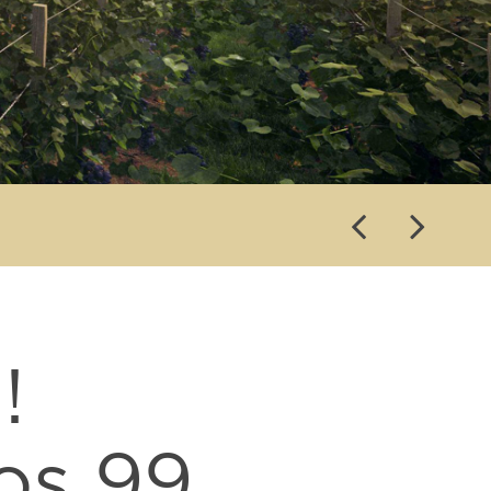
!
os 99