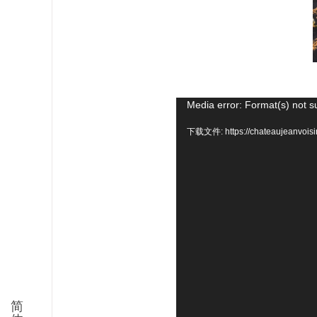
视
Media error: Format(s) not s
频
下载文件: https://chateaujeanvoisi
播
放
器
简