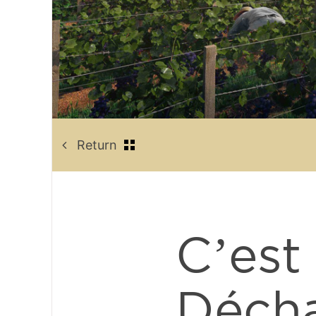
Return
C’est
Décha