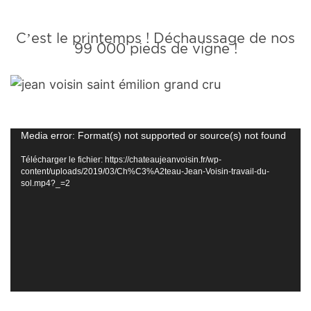
C’est le printemps ! Déchaussage de nos
99 000 pieds de vigne !
Lecteur
Media error: Format(s) not supported or source(s) not found
vidéo
Télécharger le fichier: https://chateaujeanvoisin.fr/wp-
content/uploads/2019/03/Ch%C3%A2teau-Jean-Voisin-travail-du-
sol.mp4?_=2