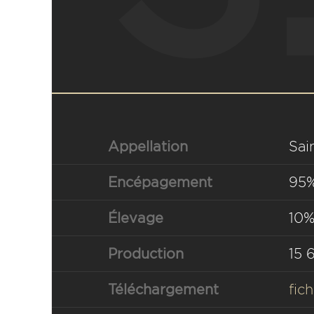
Appellation
Sai
Encépagement
95%
Élevage
10%
Production
15 
Téléchargement
fic