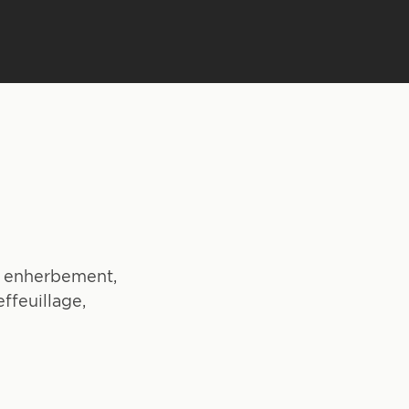
l, enherbement,
feuillage,