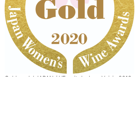
Gold medal JAPAN / L’Esprit de Jean Voisin 2016
Thierry Jean Voisin
, le
03-04-2020
, Modifié le :
13-06-2022
categories :
Actualités
/
News